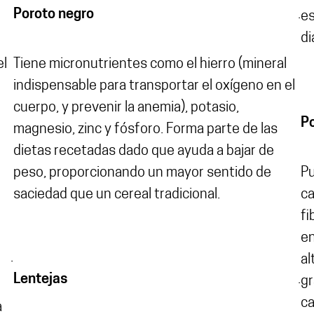
Poroto negro
.
es
di
el
Tiene micronutrientes como el hierro (mineral
indispensable para transportar el oxígeno en el
cuerpo, y prevenir la anemia), potasio,
P
magnesio, zinc y fósforo. Forma parte de las
dietas recetadas dado que ayuda a bajar de
peso, proporcionando un mayor sentido de
Pu
saciedad que un cereal tradicional.
ca
fi
en
.
al
Lentejas
.
gr
ca
a