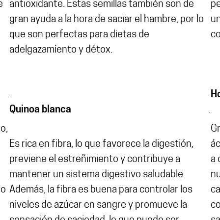
e
antioxidante. Estas semillas también son de
pe
gran ayuda a la hora de saciar el hambre, por lo
un
que son perfectas para dietas de
co
adelgazamiento y détox.
.
Ho
Quinoa blanca
.
o,
Gr
Es rica en fibra, lo que favorece la digestión,
ác
previene el estreñimiento y contribuye a
a 
mantener un sistema digestivo saludable.
nu
no
Además, la fibra es buena para controlar los
ca
niveles de azúcar en sangre y promueve la
co